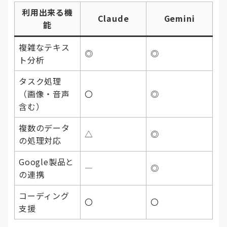
利用出来る機
Claude
Gemini
能
複雑なテキス
◎
◎
ト分析
タスク処理
（画像・音声
〇
◎
含む）
複数のデータ
△
◎
の処理対応
Google製品と
―
◎
の連携
コーディング
〇
〇
支援