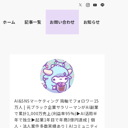
ホーム
記事一覧
お問い合わせ
お知らせ
AI&SNSマーケティング 両軸でフォロワー15
万人 | 元ブラック企業サラリーマンがAI副業
で累計1,000万売上(利益率95%)▶AI活用半
年で独立▶起業1年目で年商3億円達成 | 個
人・法人案件多数実績あり | AIコミュニティ