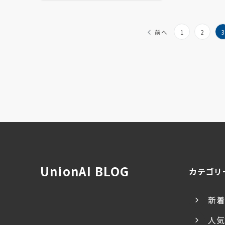
投
前へ
1
2
3
稿
の
ペ
ー
ジ
送
り
UnionAI BLOG
カテゴリ
新着
人気